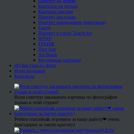
Портрет на дереве
Картины на досках
Картины маслом
Портрет пастелью
Портрет карандашом (имитация)
Скетч
Портрет в стиле Touch Art
WPAP
ГРАНЖ
Поп Арт
Art Brush
Модульные картины
3D фигурка по фото
Идеи подарков
Контакты
Всем советую заказывать картины по фотографии
только в этой студии!
Ребята спасибо🙏 огромное за вашу работу❤ очень
благодарна за такую красоту)