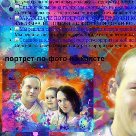
Безумно рады полученному подарку — портрету по фото,
Спасибо большое за то, что мы смогли так не ожиданно
ЗАКАЗЫВАЛИ ПОРТРЕТ ПО ФОТО ДЛЯ ДОЧКИ КО ДН
Мы решили сделать ему подарок в виде исторической кар
Спасибо за замечательный портрет-сюрприз на мой день 
-портрет-по-фото-на-холсте