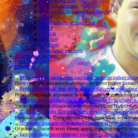
Картины маслом
Портрет пастелью
Портрет карандашом (имитация)
Скетч
Портрет в стиле Touch Art
WPAP
ГРАНЖ
Поп Арт
Art Brush
Модульные картины
3D фигурка по фото
Идеи подарков
Контакты
Всем советую заказывать картины по фотографии только 
Ребята спасибо🙏 огромное за вашу работу❤ очень благод
Удивить супруга подарком получилось))) Есть подруги-х
Большое спасибо 😍портретом очень довольны, всем очен
Огромное спасибо всей вашей команде за портрет на холс