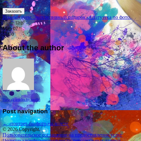
Заказать
Рекомендуем: Эксклюзивный подарок - Статуэтка по фото.
Share This
Мар
07
131
0
About the author
View all articles by rauffri
Post navigation
←
-портрет-по-фото-на-холсте
© 2026 Copyright.
Пользовательское соглашение на предоставление услуг
Политика конфиденциальности персональных данных