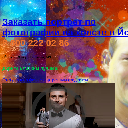
Заказать портрет по
фотографии на холсте в Й
8 800 222 02 86
г.Йошкар-Ола ул. Волкова, 149
Дарите близким лучшее!
Статуэтка по фото с портретным сходством!