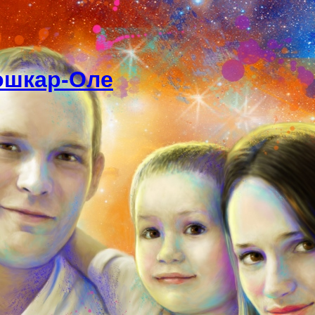
ошкар-Оле