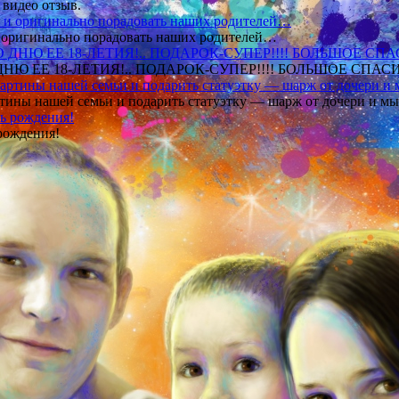
 видео отзыв.
 и оригинально порадовать наших родителей…
Ю ЕЕ 18-ЛЕТИЯ!.. ПОДАРОК-СУПЕР!!!! БОЛЬШОЕ СПАС
тины нашей семьи и подарить статуэтку — шарж от дочери и мы 
рождения!