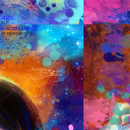
ИБО!
не прогадали!!!