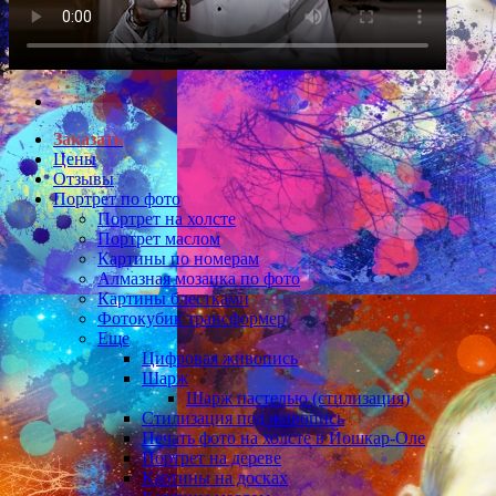
Заказать
Цены
Отзывы
Портрет по фото
Портрет на холсте
Портрет маслом
Картины по номерам
Алмазная мозаика по фото
Картины блестками
Фотокубик трансформер
Еще
Цифровая живопись
Шарж
Шарж пастелью (стилизация)
Стилизация под живопись
Печать фото на холсте в Йошкар-Оле
Портрет на дереве
Картины на досках