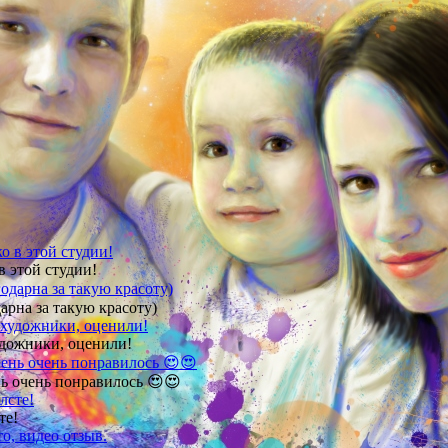
в этой студии!
арна за такую красоту)
удожники, оценили!
ь очень понравилось 😍😍
те!