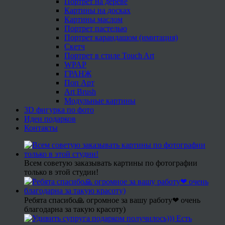
Портрет на дереве
Картины на досках
Картины маслом
Портрет пастелью
Портрет карандашом (имитация)
Скетч
Портрет в стиле Touch Art
WPAP
ГРАНЖ
Поп Арт
Art Brush
Модульные картины
3D фигурка по фото
Идеи подарков
Контакты
Всем советую заказывать картины по фотографии
только в этой студии!
Ребята спасибо🙏 огромное за вашу работу❤ очень
благодарна за такую красоту)