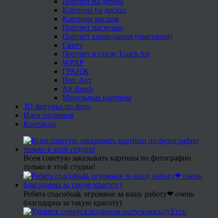
Портрет на дереве
Картины на досках
Картины маслом
Портрет пастелью
Портрет карандашом (имитация)
Скетч
Портрет в стиле Touch Art
WPAP
ГРАНЖ
Поп Арт
Art Brush
Модульные картины
3D фигурка по фото
Идеи подарков
Контакты
Всем советую заказывать картины по фотографии
только в этой студии!
Ребята спасибо🙏 огромное за вашу работу❤ очень
благодарна за такую красоту)