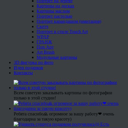
Портрет на дереве
Картины на досках
Картины маслом
Портрет пастелью
Портрет карандашом (имитация)
Скетч
Портрет в стиле Touch Art
WPAP
ГРАНЖ
Поп Арт
Art Brush
Модульные картины
3D фигурка по фото
Идеи подарков
Контакты
Всем советую заказывать картины по фотографии
только в этой студии!
Ребята спасибо🙏 огромное за вашу работу❤ очень
благодарна за такую красоту)