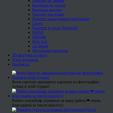
Портрет на дереве
Картины на досках
Картины маслом
Портрет пастелью
Портрет карандашом (имитация)
Скетч
Портрет в стиле Touch Art
WPAP
ГРАНЖ
Поп Арт
Art Brush
Модульные картины
3D фигурка по фото
Идеи подарков
Контакты
Всем советую заказывать картины по фотографии
только в этой студии!
Ребята спасибо🙏 огромное за вашу работу❤ очень
благодарна за такую красоту)