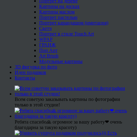
Портрет на дереве
Картины на досках
Картины маслом
Портрет пастелью
Портрет карандашом (имитация)
Скетч
Портрет в стиле Touch Art
WPAP
ГРАНЖ
Поп Арт
Art Brush
Модульные картины
3D фигурка по фото
Идеи подарков
Контакты
Всем советую заказывать картины по фотографии
только в этой студии!
Ребята спасибо🙏 огромное за вашу работу❤ очень
благодарна за такую красоту)