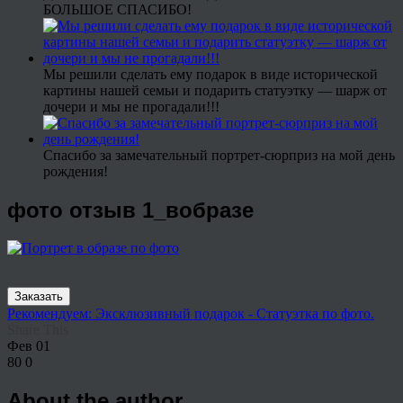
БОЛЬШОЕ СПАСИБО!
Мы решили сделать ему подарок в виде исторической
картины нашей семьи и подарить статуэтку — шарж от
дочери и мы не прогадали!!!
Спасибо за замечательный портрет-сюрприз на мой день
рождения!
фото отзыв 1_вобразе
Заказать
Рекомендуем: Эксклюзивный подарок - Статуэтка по фото.
Share This
Фев
01
80
0
About the author