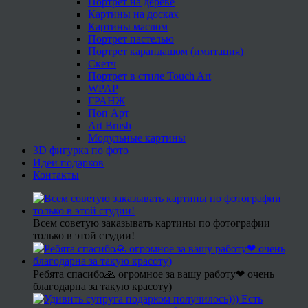
Портрет на дереве
Картины на досках
Картины маслом
Портрет пастелью
Портрет карандашом (имитация)
Скетч
Портрет в стиле Touch Art
WPAP
ГРАНЖ
Поп Арт
Art Brush
Модульные картины
3D фигурка по фото
Идеи подарков
Контакты
Всем советую заказывать картины по фотографии
только в этой студии!
Ребята спасибо🙏 огромное за вашу работу❤ очень
благодарна за такую красоту)