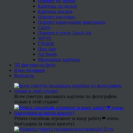
Портрет на дереве
Картины на досках
Картины маслом
Портрет пастелью
Портрет карандашом (имитация)
Скетч
Портрет в стиле Touch Art
WPAP
ГРАНЖ
Поп Арт
Art Brush
Модульные картины
3D фигурка по фото
Идеи подарков
Контакты
Всем советую заказывать картины по фотографии
только в этой студии!
Ребята спасибо🙏 огромное за вашу работу❤ очень
благодарна за такую красоту)