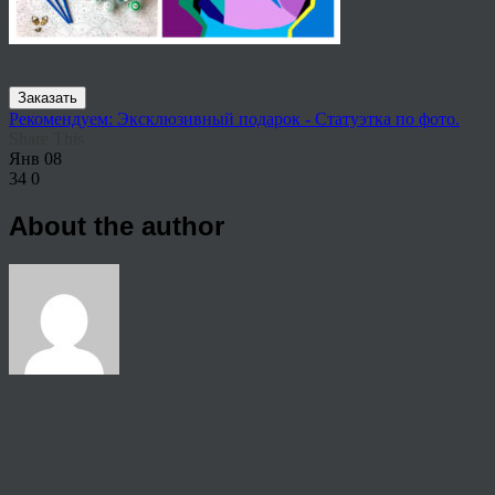
Заказать
Рекомендуем: Эксклюзивный подарок - Статуэтка по фото.
Share This
Янв
08
34
0
About the author
View all articles by anton
Post navigation
←
Заказать картины по номерам на холсте по фото Йошкар-