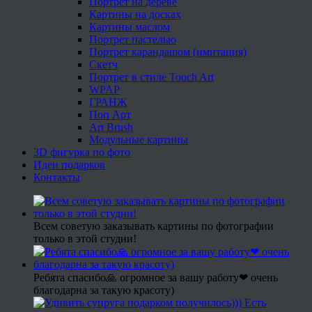
Портрет на дереве
Картины на досках
Картины маслом
Портрет пастелью
Портрет карандашом (имитация)
Скетч
Портрет в стиле Touch Art
WPAP
ГРАНЖ
Поп Арт
Art Brush
Модульные картины
3D фигурка по фото
Идеи подарков
Контакты
Всем советую заказывать картины по фотографии
только в этой студии!
Ребята спасибо🙏 огромное за вашу работу❤ очень
благодарна за такую красоту)