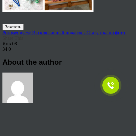
Заказать
Рекомендуем: Эксклюзивный подарок - Статуэтка по фото.
Share This
Янв
08
34
0
About the author
View all articles by anton
Post navigation
←
Заказать картины по номерам на холсте по фото Йошкар-