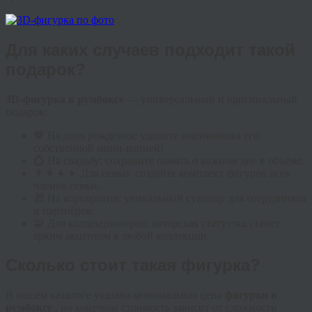
Для каких случаев подходит такой
подарок?
3D-фигурка в румбоксе
— универсальный и оригинальный
подарок:
💖 На день рождения: удивите именинника его
собственной мини-копией!
💍 На свадьбу: сохраните память о важном дне в объёме.
👨‍👩‍👧‍👦 Для семьи: создайте комплект фигурок всех
членов семьи.
🎁 На корпоратив: уникальный сувенир для сотрудников
и партнёров.
🧩 Для коллекционеров: авторская статуэтка станет
ярким акцентом в любой коллекции.
Сколько стоит такая фигурка?
В нашем каталоге указана минимальная цена
фигурки в
румбоксе
, но конечная стоимость зависит от сложности