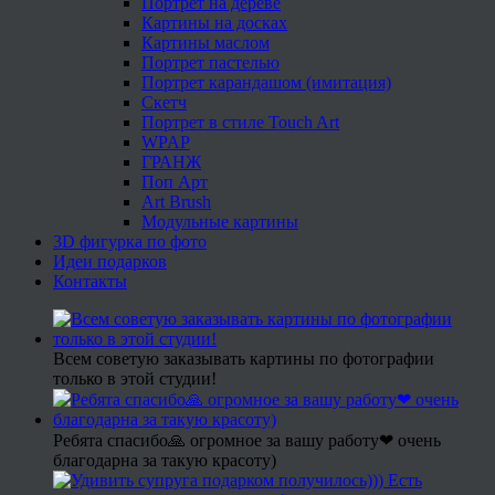
Портрет на дереве
Картины на досках
Картины маслом
Портрет пастелью
Портрет карандашом (имитация)
Скетч
Портрет в стиле Touch Art
WPAP
ГРАНЖ
Поп Арт
Art Brush
Модульные картины
3D фигурка по фото
Идеи подарков
Контакты
Всем советую заказывать картины по фотографии
только в этой студии!
Ребята спасибо🙏 огромное за вашу работу❤ очень
благодарна за такую красоту)