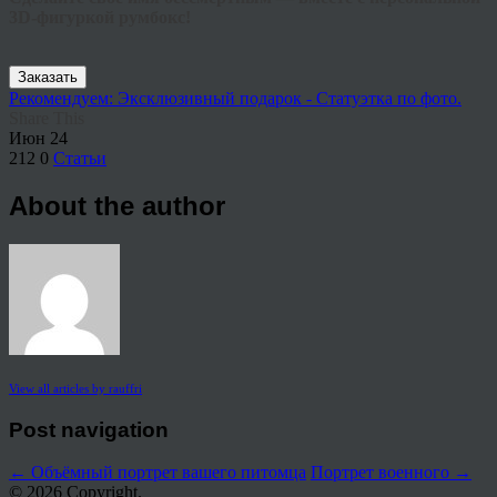
3D-фигуркой румбокс!
Заказать
Рекомендуем: Эксклюзивный подарок - Статуэтка по фото.
Share This
Июн
24
212
0
Статьи
About the author
View all articles by rauffri
Post navigation
←
Объёмный портрет вашего питомца
Портрет военного
→
© 2026 Copyright.