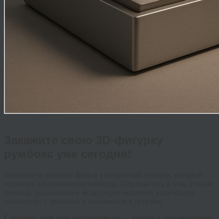
Закажите свою 3D-фигурку
румбокс уже сегодня!
Превратите обычное фото в уникальный подарок, который
сохранит воспоминания навсегда. Обращайтесь к нам, и наша
команда художников и моделлеров воплотит ваш образ в
миниатюре с любовью и вниманием к деталям.
Сделайте своё имя бессмертным — вместе с персональной