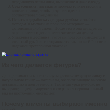
передающую черты лица, выражение и даже одежду.
Согласование
: вы видите промежуточные версии и
вносите правки, чтобы результат идеально
соответствовал ожиданиям.
Печать и доработка
: фигурка румбокс создаётся
методом 3D-печати из прочного материала —
фотополимерной смолы. После этого она шлифуется,
окрашивается и дополняется элементами декора.
Упаковка и доставка
: готовый подарок помещается в
стильный румбокс и отправляется вам по всей России в
надёжной трёхслойной упаковке.
Из чего делается фигурка?
Для производства мы используем
фотополимерную смолу
и
натуральную глину — материалы, обеспечивающие высокую
детализацию и долговечность. Такие фигурки румбокс не
выгорают, не деформируются и сохраняют первоначальный
вид на протяжении многих лет.
Почему клиенты выбирают именно