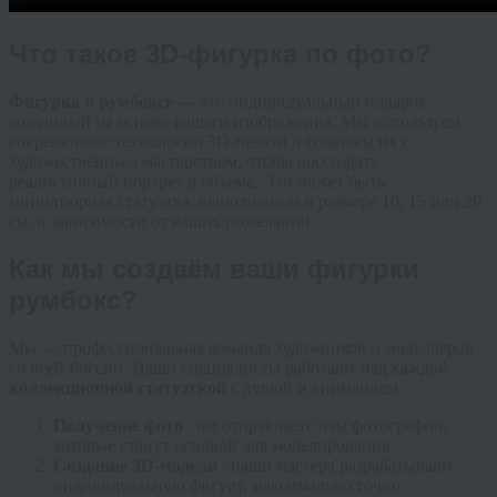
Что такое 3D-фигурка по фото?
Фигурка в румбоксе
— это индивидуальный подарок,
созданный на основе вашего изображения. Мы используем
современные технологии 3D-печати и сочетаем их с
художественным мастерством, чтобы воссоздать
реалистичный портрет в объёме. Это может быть
миниатюрная статуэтка, выполненная в размере 10, 15 или 20
см, в зависимости от ваших пожеланий.
Как мы создаём ваши фигурки
румбокс?
Мы — профессиональная команда художников и моделлеров
со всей России. Наши специалисты работают над каждой
коллекционной статуэткой
с душой и вниманием:
Получение фото
: вы отправляете нам фотографии,
которые станут основой для моделирования.
Создание 3D-модели
: наши мастера разрабатывают
индивидуальную фигуру, максимально точно